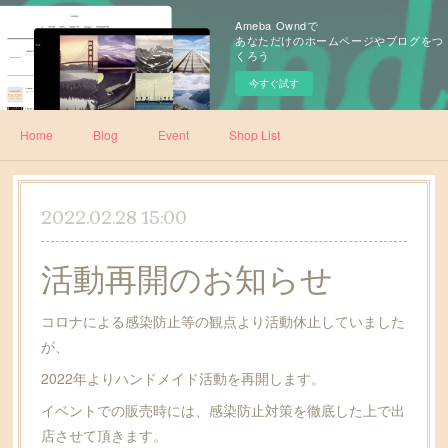
Ameba Owndで
あなただけのホームページやブログをつ
くろう
今すぐ試す
Home
Blog
Event
Shop List
2022.02.28 15:00
活動再開のお知らせ
コロナによる感染防止等の観点より活動休止していました
が、
2022年よりハンドメイド活動を再開します。
イベントでの販売時には、感染防止対策を徹底した上で出
店させて頂きます。